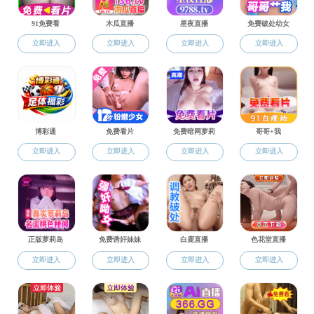
各位考生，
附件【
吃瓜网 20
上一篇：
吃瓜网
下一篇：
关于我